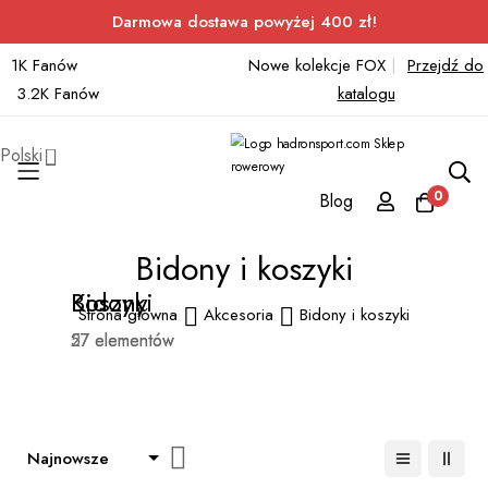
Darmowa dostawa powyżej 400 zł!
1K Fanów
Nowe kolekcje FOX
|
Przejdź do
3.2K Fanów
katalogu
Polski
0
Blog
Przejdź
Bidony i koszyki
do
Bidony
Koszyki
treści
Strona główna
Akcesoria
Bidony i koszyki
27 elementów
57 elementów
Ustaw
kierunek