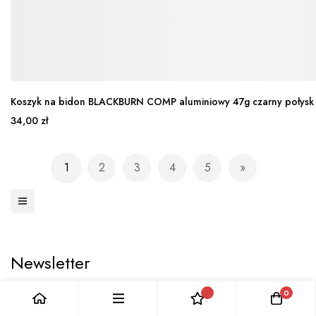
Koszyk na bidon BLACKBURN COMP aluminiowy 47g czarny połysk
34,00 zł
Strona
1
2
3
4
5
Aktualnie czytasz stronę
Strona
Strona
Strona
Strona
Strona
Następne
Newsletter
Podaj swój e-mail, aby wiedzieć o nowościach oraz
0
promocjach w naszym sklepie