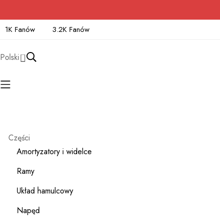
1K Fanów
3.2K Fanów
Polski
Części
Amortyzatory i widelce
Ramy
Układ hamulcowy
Napęd