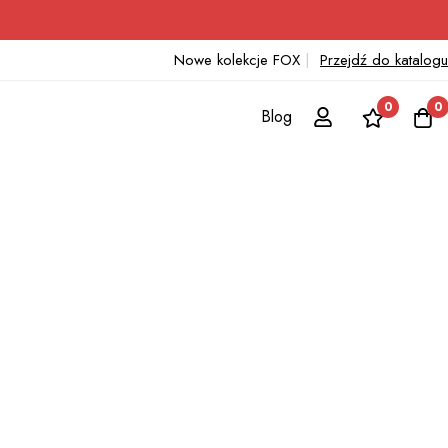
Nowe kolekcje FOX
|
Przejdź do katalogu
0
0
Blog