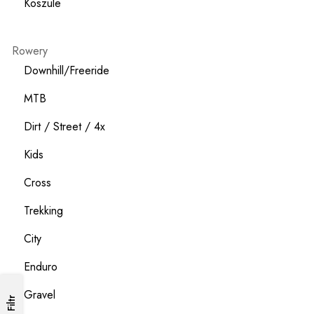
Koszule
Rowery
Downhill/Freeride
MTB
Dirt / Street / 4x
Kids
Cross
Trekking
City
Enduro
Gravel
Filtr