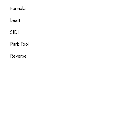
Formula
Leatt
SIDI
Park Tool
Reverse
Przejdź
do
treści