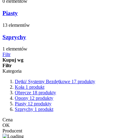
0 elementów
Piasty
13 elementów
Szprychy
1 elementów
Filtr
Kupuj wg
Filtr
Kategoria
Dętki/ Systemy Bezdętkowe
17
produkty
Koła
1
produkt
Obręcze
18
produkty
Opony
12
produkty
Piasty
12
produkty
Szprychy
1
produkt
Cena
OK
Producent