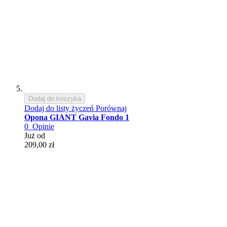
Dodaj do koszyka
Dodaj do listy życzeń
Porównaj
Opona GIANT Gavia Fondo 1
0
Opinie
Już od
209,00 zł