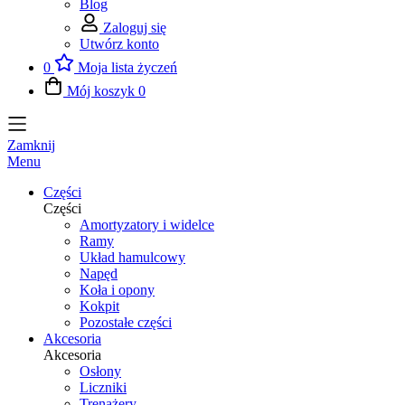
Blog
Zaloguj się
Utwórz konto
0
Moja lista życzeń
Mój koszyk
0
Zamknij
Menu
Części
Części
Amortyzatory i widelce
Ramy
Układ hamulcowy
Napęd
Koła i opony
Kokpit
Pozostałe części
Akcesoria
Akcesoria
Osłony
Liczniki
Trenażery