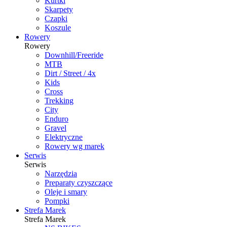
Kurtki
Skarpety
Czapki
Koszule
Rowery
Rowery
Downhill/Freeride
MTB
Dirt / Street / 4x
Kids
Cross
Trekking
City
Enduro
Gravel
Elektryczne
Rowery wg marek
Serwis
Serwis
Narzędzia
Preparaty czyszczące
Oleje i smary
Pompki
Strefa Marek
Strefa Marek