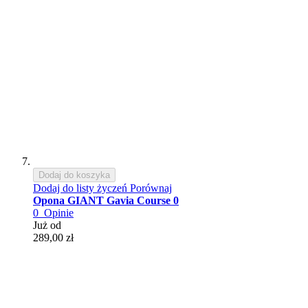
Dodaj do koszyka
Dodaj do listy życzeń
Porównaj
Opona GIANT Gavia Course 0
0
Opinie
Już od
289,00 zł