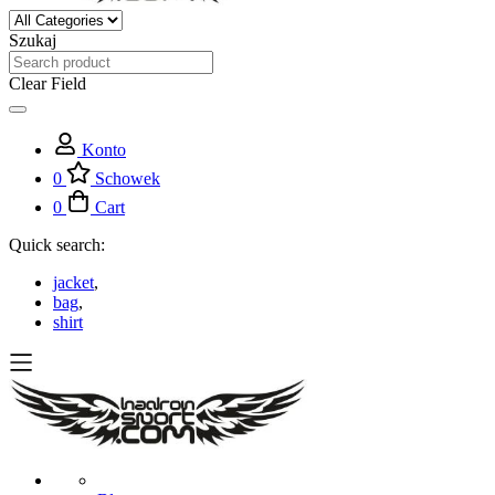
Szukaj
Clear Field
Konto
0
Schowek
0
Cart
Quick search:
jacket
,
bag
,
shirt