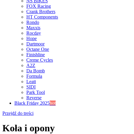
NS BIKES
FOX Racing
Crank Brothers
HT Components
Rondo
Maxxis
Rocday
Hope
Dartmoor
Octane One
Finishline
Creme Cycles
A2Z
Da Bomb
Formula
Leatt
SIDI
Park Tool
Reverse
Black Friday 2025
hot
Przejdź do treści
Koła i opony