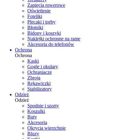
Zapięcia rowerowe
Oświetlenie
Foteliki
Plecaki i torby
Błotniki
Bidony i koszyki
Naklejki ochronne na ramę
Akcesoria do telefonów
Ochrona
Ochrona
Kaski
Gogle i okulary
Ochraniacze
Zbroja
Rękawiczki
Stabilizatory
Odzież
Odzież
Spodnie i szorty
Koszulki
Buty
Akcesoria
Okrycia wierzchnie
Bluzy