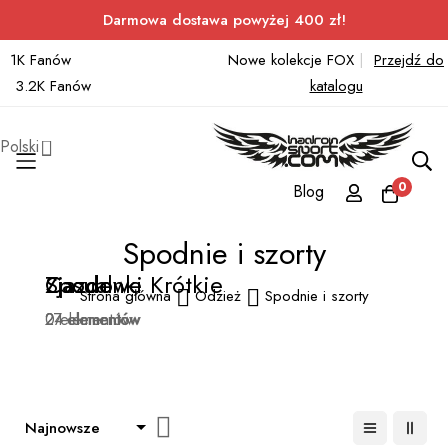
Darmowa dostawa powyżej 400 zł!
1K Fanów
Nowe kolekcje FOX
|
Przejdź do
3.2K Fanów
katalogu
Polski
0
Blog
Przejdź
Spodnie i szorty
do
Zjazdowe
Casual
Spodenki Krótkie
treści
Strona główna
Odzież
Spodnie i szorty
24 elementów
0 elementów
27 elementów
Ustaw