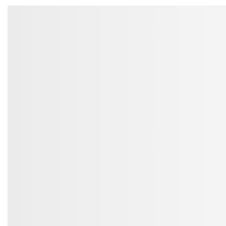
kierunek
malejący