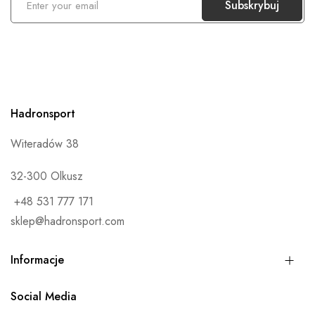
Subskrybuj
u
b
s
k
r
Hadronsport
y
b
Witeradów 38
u
j
32-300 Olkusz
n
+48 531 777 171
a
sklep@hadronsport.com
s
z
Informacje
n
e
Social Media
w