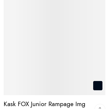
Przejdź
Kask FOX Junior Rampage Img
na