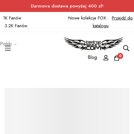
Darmowa dostawa powyżej 400 zł!
1K Fanów
Nowe kolekcje FOX
|
Przejdź do
3.2K Fanów
katalogu
Polski
0
Blog
Przejdź
do
treści
Przejdź
na
koniec
galerii