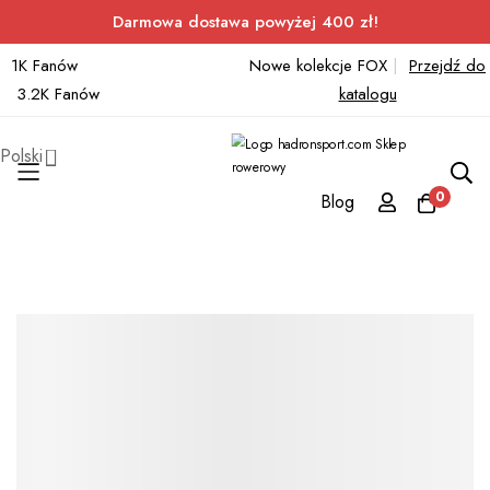
Darmowa dostawa powyżej 400 zł!
1K Fanów
Nowe kolekcje FOX
|
Przejdź do
3.2K Fanów
katalogu
Polski
0
Blog
Przejdź
do
treści
Przejdź
na
koniec
galerii