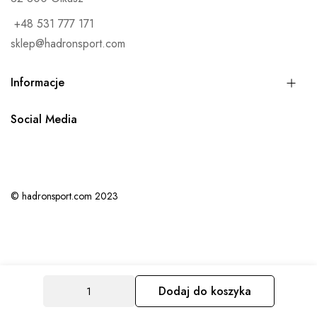
n
+48 531 777 171
a
sklep@hadronsport.com
s
z
Informacje
n
e
Social Media
w
s
l
e
© hadronsport.com 2023
t
t
e
r
Dodaj do koszyka
:
0