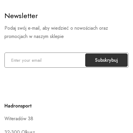
Newsletter
Podaj swój e-mail, aby wiedzieć o nowościach oraz
promocjach w naszym sklepie
S
Subskrybuj
u
b
s
k
r
Hadronsport
y
b
Witeradów 38
u
j
32-300 Olkusz