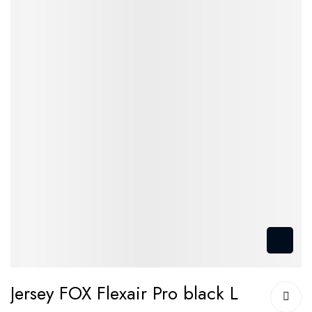
Przejdź
Jersey FOX Flexair Pro black L
na