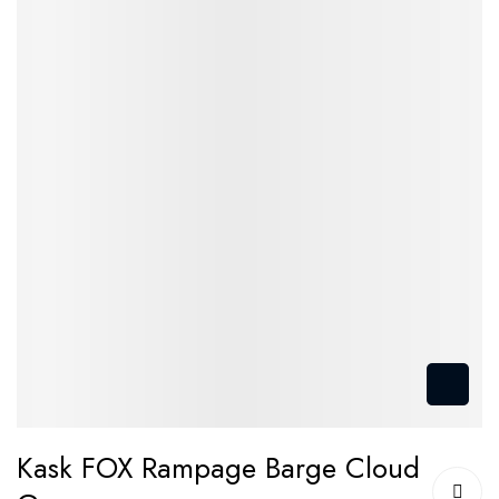
Przejdź
Kask FOX Rampage Barge Cloud
na