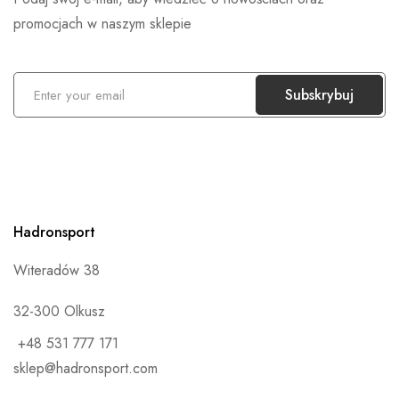
promocjach w naszym sklepie
S
Subskrybuj
u
b
s
k
r
Hadronsport
y
b
Witeradów 38
u
j
32-300 Olkusz
n
+48 531 777 171
a
sklep@hadronsport.com
s