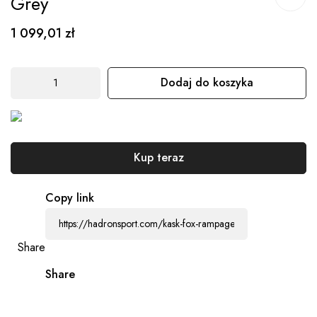
Grey
początek
galerii
1 099,01 zł
Dodaj do koszyka
Kup teraz
Copy link
Share
Share