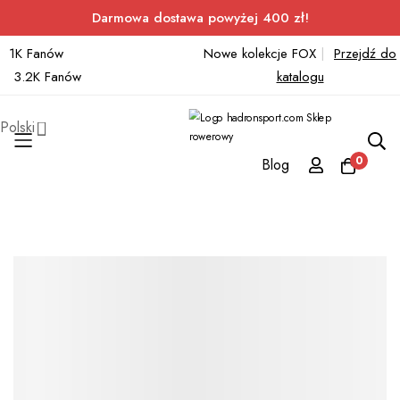
Darmowa dostawa powyżej 400 zł!
1K Fanów
Nowe kolekcje FOX
|
Przejdź do
3.2K Fanów
katalogu
Polski
0
Blog
Przejdź
do
treści
Przejdź
na
koniec
galerii