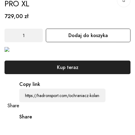
PRO XL
początek
galerii
729,00 zł
Dodaj do koszyka
Kup teraz
Copy link
Share
Share