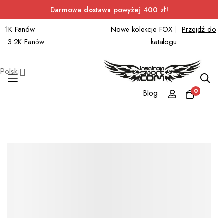
Darmowa dostawa powyżej 400 zł!
1K Fanów
Nowe kolekcje FOX
|
Przejdź do
3.2K Fanów
katalogu
Polski
0
Blog
Przejdź
do
treści
Przejdź
na
koniec
galerii