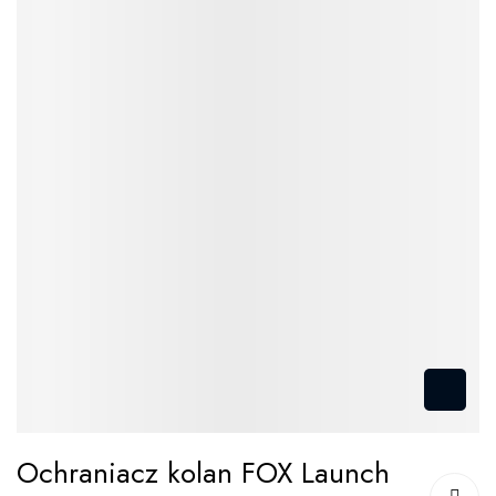
Przejdź
Ochraniacz kolan FOX Launch
na