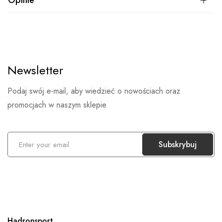
Opinie
Newsletter
Podaj swój e-mail, aby wiedzieć o nowościach oraz
promocjach w naszym sklepie
S
Subskrybuj
u
b
s
k
r
Hadronsport
y