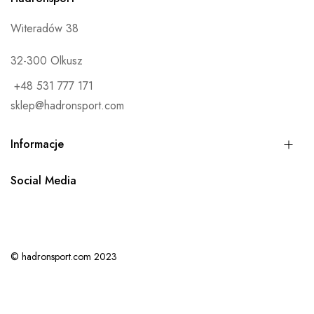
b
Witeradów 38
u
j
32-300 Olkusz
n
+48 531 777 171
a
sklep@hadronsport.com
s
z
Informacje
n
e
Social Media
w
s
l
e
© hadronsport.com 2023
t
t
e