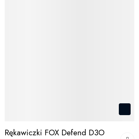
Przejdź
Rękawiczki FOX Defend D3O
na