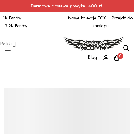
Darmowa dostawa powyżej 400 zł!
1K Fanów
Nowe kolekcje FOX
|
Przejdź do
3.2K Fanów
katalogu
Polski
0
Blog
Przejdź
do
treści
Przejdź
na
koniec
galerii