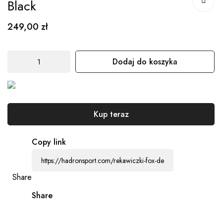
Black
początek
galerii
249,00 zł
Dodaj do koszyka
Kup teraz
Copy link
Share
Share