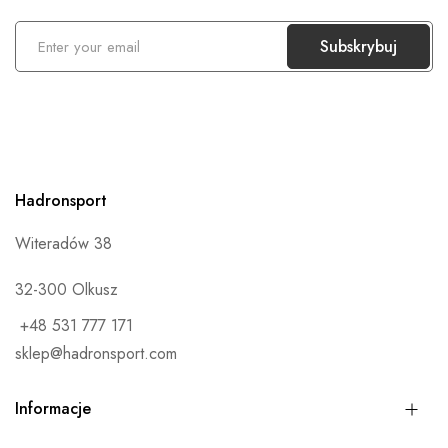
S
Subskrybuj
u
b
s
k
r
Hadronsport
y
b
Witeradów 38
u
j
32-300 Olkusz
n
+48 531 777 171
a
sklep@hadronsport.com
s
z
Informacje
n