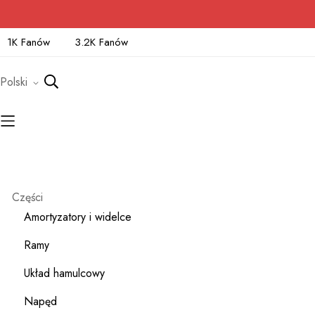
1K Fanów
3.2K Fanów
Polski
Części
Amortyzatory i widelce
Ramy
Układ hamulcowy
Napęd