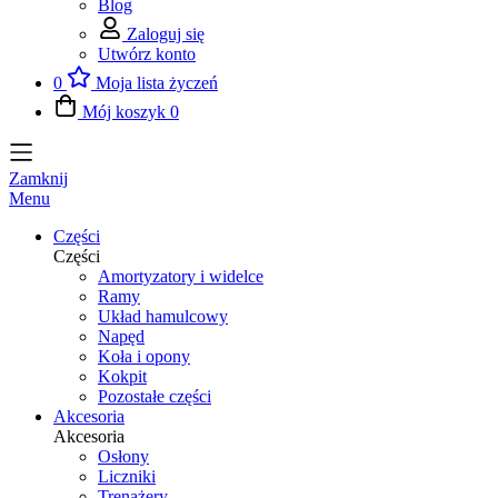
Blog
Zaloguj się
Utwórz konto
0
Moja lista życzeń
Mój koszyk
0
Zamknij
Menu
Części
Części
Amortyzatory i widelce
Ramy
Układ hamulcowy
Napęd
Koła i opony
Kokpit
Pozostałe części
Akcesoria
Akcesoria
Osłony
Liczniki
Trenażery