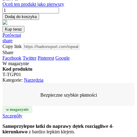
Oceń ten produkt jako pierwszy
Dodaj do koszyka
Kup teraz
Porównaj
share
Copy link
Share
Facebook
Twitter
Pinterest
Google
W magazynie
Kod produktu
T-TGP01
Kategorie:
Narzędzia
Bezpieczne szybkie płatności
w magazynie
Szczegóły
Samoprzylepne łatki do naprawy dętek rozciągliwe 4-
kierunkowo
z bardzo lepkim klejem.