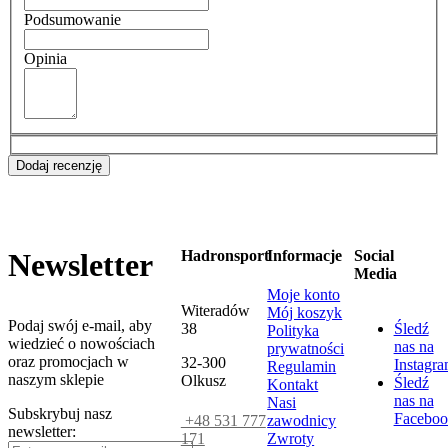
Podsumowanie
Opinia
Dodaj recenzję
Hadronsport
Informacje
Social
Newsletter
Media
Moje konto
Witeradów
Mój koszyk
Podaj swój e-mail, aby
38
Śledź
Polityka
wiedzieć o nowościach
nas na
prywatności
oraz promocjach w
32-300
Instagr
Regulamin
naszym sklepie
Olkusz
Śledź
Kontakt
nas na
Nasi
Subskrybuj nasz
Faceboo
+48 531 777
zawodnicy
newsletter:
171
Zwroty