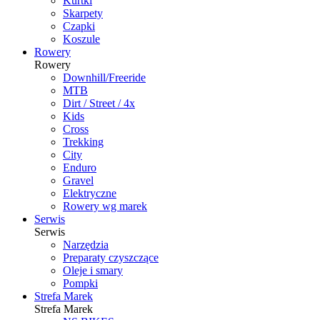
Kurtki
Skarpety
Czapki
Koszule
Rowery
Rowery
Downhill/Freeride
MTB
Dirt / Street / 4x
Kids
Cross
Trekking
City
Enduro
Gravel
Elektryczne
Rowery wg marek
Serwis
Serwis
Narzędzia
Preparaty czyszczące
Oleje i smary
Pompki
Strefa Marek
Strefa Marek