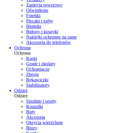
Zapięcia rowerowe
Oświetlenie
Foteliki
Plecaki i torby
Błotniki
Bidony i koszyki
Naklejki ochronne na ramę
Akcesoria do telefonów
Ochrona
Ochrona
Kaski
Gogle i okulary
Ochraniacze
Zbroja
Rękawiczki
Stabilizatory
Odzież
Odzież
Spodnie i szorty
Koszulki
Buty
Akcesoria
Okrycia wierzchnie
Bluzy