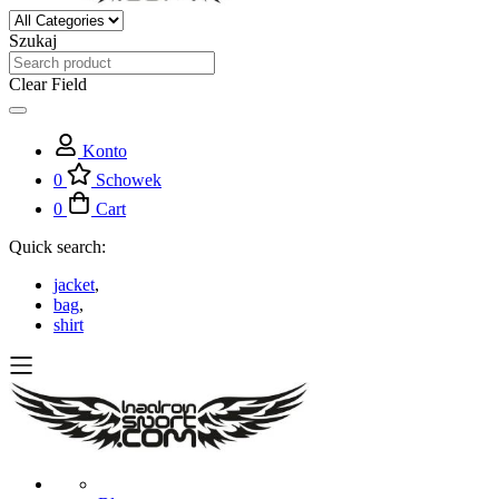
Szukaj
Clear Field
Konto
0
Schowek
0
Cart
Quick search:
jacket
,
bag
,
shirt