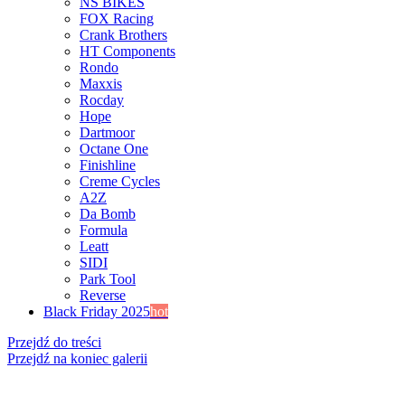
NS BIKES
FOX Racing
Crank Brothers
HT Components
Rondo
Maxxis
Rocday
Hope
Dartmoor
Octane One
Finishline
Creme Cycles
A2Z
Da Bomb
Formula
Leatt
SIDI
Park Tool
Reverse
Black Friday 2025
hot
Przejdź do treści
Przejdź na koniec galerii