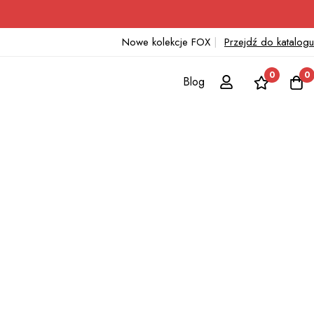
Nowe kolekcje FOX
|
Przejdź do katalogu
0
0
Blog