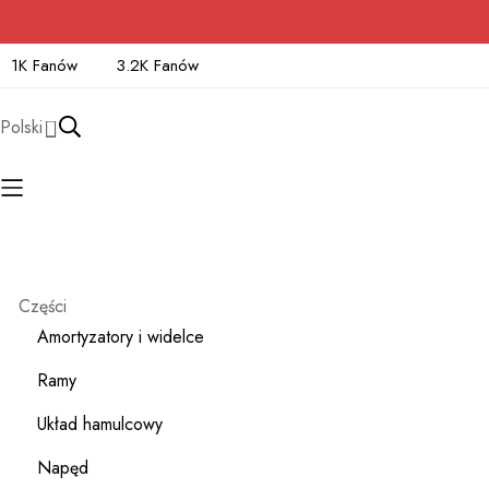
1K Fanów
3.2K Fanów
Polski
Części
Amortyzatory i widelce
Ramy
Układ hamulcowy
Napęd