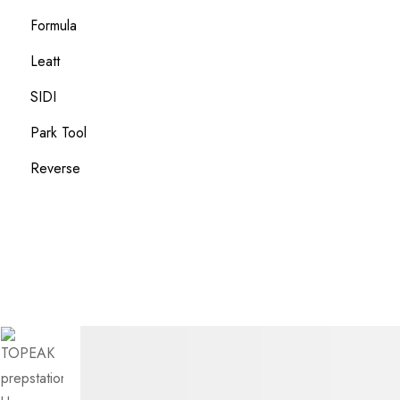
Formula
Leatt
SIDI
Park Tool
Reverse
Przejdź
do
treści
Przejdź
na
koniec