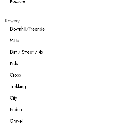
Koszule
Rowery
Downhill/Freeride
MTB
Dirt / Street / 4x
Kids
Cross
Trekking
City
Enduro
Gravel